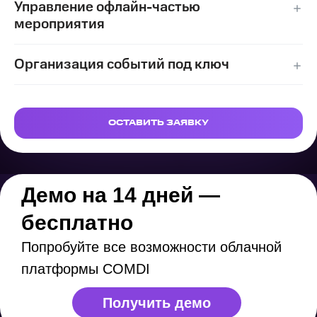
Управление офлайн-частью
мероприятия
Печать бейджей, СКУД, доступ по QR,
Организация событий под ключ
информационные стойки и программа
мероприятия на диджитал-панелях,
Сопровождение, многокамерная съемка
интернет на площадке
и трансляции, сценарии и техническое
ОСТАВИТЬ ЗАЯВКУ
обеспечение
Демо на 14 дней —
бесплатно
Попробуйте все возможности облачной
платформы COMDI
Получить демо