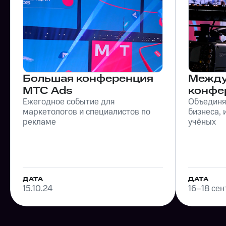
Трансляция
Трансл
Синхронный перевод
Онлайн-
Рестриминг на внешние площадки
Управле
Аналитика глубины просмотров
и вопр
Большая конференция
Между
МТС Ads
конфе
Ежегодное событие для
Объединя
маркетологов и специалистов по
бизнеса,
рекламе
учёных
ПЛОЩАДКА
ПЛОЩАД
Москва, НИТУ «МИСИС»
Сочи, Ро
ДАТА
ФОРМАТ
ДАТА
ФОРМАТ
15.10.24
Внешнее, гибридное
16–18 се
Внешнее,