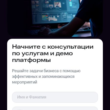
Начните с консультации
по услугам и демо
платформы
Собственный парк
видеооборудования
Решайте задачи бизнеса с помощью
Только современная техника
эффективных и запоминающихся
мероприятий