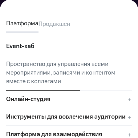
Платформа
Продакшен
Event-хаб
Пространство для управления всеми
мероприятиями, записями и контентом
вместе с коллегами
Онлайн-студия
Запуск профессиональных брендированных
Инструменты для вовлечения аудитории
онлайн-трансляций и стримов
без привлечения технической команды
Опросы, голосования, квизы, викторины
Платформа для взаимодействия