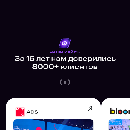
НАШИ КЕЙСЫ
За 16 лет нам доверились
8000+ клиентов
Режиссёрское и инженерное
Удалён
сопровождение
Светов
Многокамерная съёмка
Многок