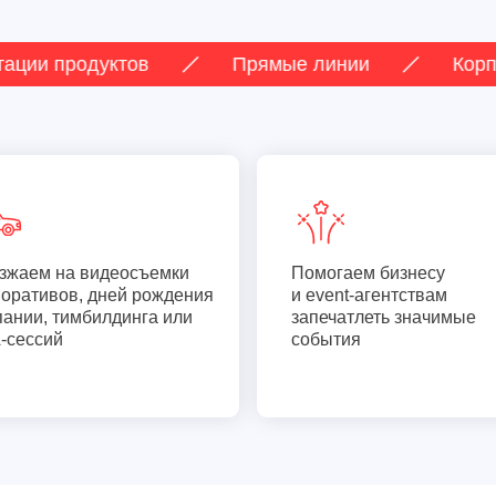
одуктов
Прямые линии
Корпоратив
зжаем на видеосъемки
Помогаем бизнесу
поративов, дней рождения
и event-агентствам
пании, тимбилдинга или
запечатлеть значимые
-сессий
события