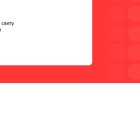
 свету
ы