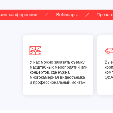
ференции
Вебинары
Презентации пр
У нас можно заказать съемку
Вые
масштабных мероприятий или
кор
концертов, где нужна
ком
многокамерная видеосъемка
Q&A
и профессиональный монтаж