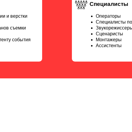
Специалисты
и и верстки
Операторы
Специалисты по
анов съемки
Звукорежиссер
Сценаристы
тенту события
Монтажеры
Ассистенты