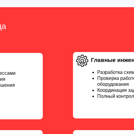
да
Главные инже
Разработка схе
цессами
Проверка работ
тия
оборудования
ешения
Координация за
Полный контрол