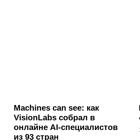
 нас вы можете заказать съемку и монтаж 
Новостные
Клипы-
сюжеты
нарезки
Machines can see: как
VisionLabs собрал в
онлайне AI-специалистов
из 93 стран